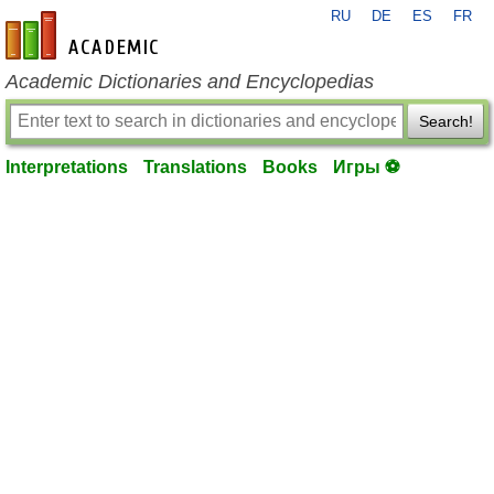
RU
DE
ES
FR
en-academic.com
Academic Dictionaries and Encyclopedias
Search!
Interpretations
Translations
Books
Игры ⚽