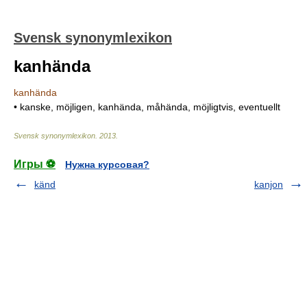
Svensk synonymlexikon
kanhända
kanhända
• kanske, möjligen, kanhända, måhända, möjligtvis, eventuellt
Svensk synonymlexikon
.
2013
.
Игры ⚽
Нужна курсовая?
känd
kanjon